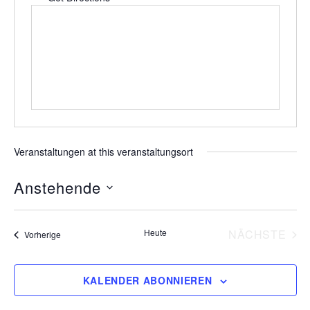
Veranstaltungen at this veranstaltungsort
Anstehende
D
a
Heute
NÄCHSTE
Veranstaltungen
Vorherige
t
VERANS
u
KALENDER ABONNIEREN
m
w