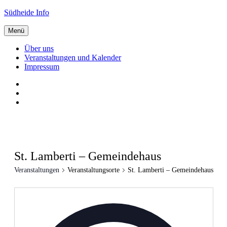
Zum
Südheide Info
Inhalt
springen
Menü
Über uns
Veranstaltungen und Kalender
Impressum
Über
uns
Veranstaltungen
und
Impressum
Kalender
St. Lamberti – Gemeindehaus
Veranstaltungen
Veranstaltungsorte
St. Lamberti – Gemeindehaus