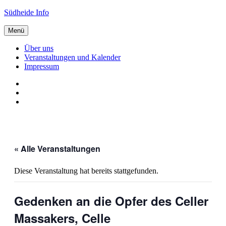
Zum
Südheide Info
Inhalt
springen
Menü
Über uns
Veranstaltungen und Kalender
Impressum
Über
uns
Veranstaltungen
und
Impressum
Kalender
« Alle Veranstaltungen
Diese Veranstaltung hat bereits stattgefunden.
Gedenken an die Opfer des Celler
Massakers, Celle