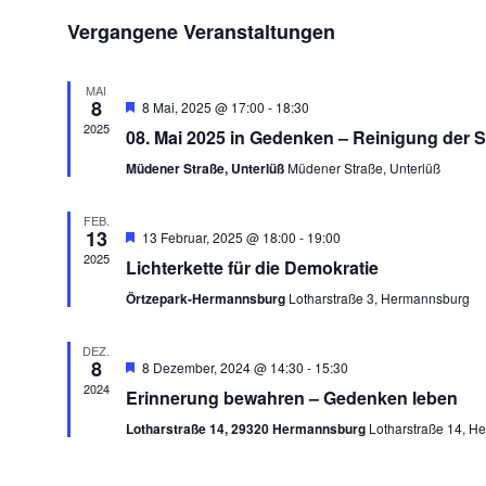
Datum
Vergangene Veranstaltungen
wählen.
MAI
8
Empfohlen
8 Mai, 2025 @ 17:00
-
18:30
2025
08. Mai 2025 in Gedenken – Reinigung der S
Müdener Straße, Unterlüß
Müdener Straße, Unterlüß
FEB.
13
Empfohlen
13 Februar, 2025 @ 18:00
-
19:00
2025
Lichterkette für die Demokratie
Örtzepark-Hermannsburg
Lotharstraße 3, Hermannsburg
DEZ.
8
Empfohlen
8 Dezember, 2024 @ 14:30
-
15:30
2024
Erinnerung bewahren – Gedenken leben
Lotharstraße 14, 29320 Hermannsburg
Lotharstraße 14, H