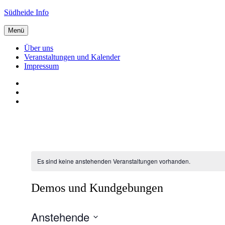
Zum
Südheide Info
Inhalt
springen
Menü
Über uns
Veranstaltungen und Kalender
Impressum
Über
uns
Veranstaltungen
und
Impressum
Kalender
Es sind keine anstehenden Veranstaltungen vorhanden.
Demos und Kundgebungen
Anstehende