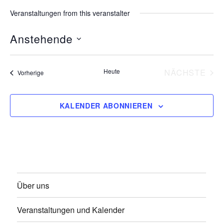
Veranstaltungen from this veranstalter
Anstehende
D
a
Heute
NÄCHSTE
Veranstaltungen
Vorherige
t
VERANS
u
KALENDER ABONNIEREN
m
w
ä
h
l
e
Über uns
n
.
Veranstaltungen und Kalender