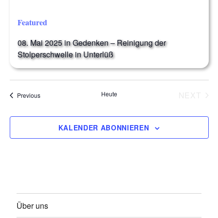
a
Featured
t
08. Mai 2025 in Gedenken – Reinigung der
Stolperschwelle in Unterlüß
i
o
Heute
NEXT
Veranstaltungen
Previous
n
VERAN
KALENDER ABONNIEREN
Über uns