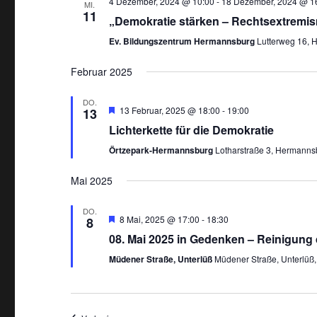
4 Dezember, 2024 @ 10:00
-
18 Dezember, 2024 @ 1
t
MI.
11
„Demokratie stärken – Rechtsextrem
u
Ev. Bildungszentrum Hermannsburg
Lutterweg 16, 
m
w
Februar 2025
ä
h
DO.
E
13 Februar, 2025 @ 18:00
-
19:00
13
l
m
Lichterkette für die Demokratie
p
e
f
Örtzepark-Hermannsburg
Lotharstraße 3, Hermanns
o
n
h
l
Mai 2025
.
e
n
DO.
E
8 Mai, 2025 @ 17:00
-
18:30
8
m
08. Mai 2025 in Gedenken – Reinigung 
p
f
Müdener Straße, Unterlüß
Müdener Straße, Unterlüß
o
h
l
e
n