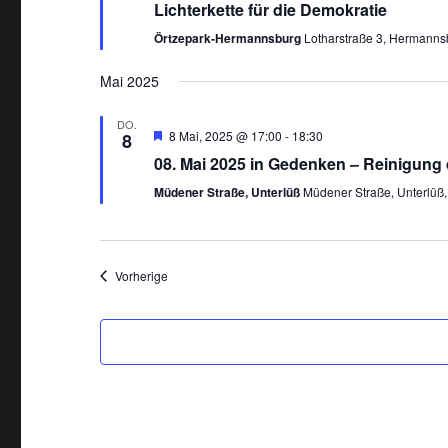
Lichterkette für die Demokratie
p
f
Örtzepark-Hermannsburg
Lotharstraße 3, Hermanns
o
h
l
Mai 2025
e
n
DO.
E
8 Mai, 2025 @ 17:00
-
18:30
8
m
08. Mai 2025 in Gedenken – Reinigung 
p
f
Müdener Straße, Unterlüß
Müdener Straße, Unterlüß
o
h
l
e
n
Veranstaltungen
Vorherige