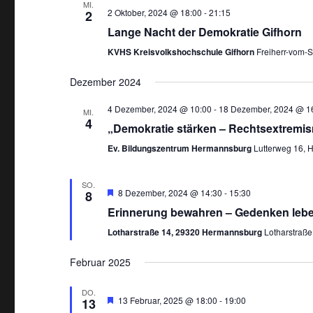
t
MI.
2 Oktober, 2024 @ 18:00
-
21:15
2
u
Lange Nacht der Demokratie Gifhorn
m
KVHS Kreisvolkshochschule Gifhorn
Freiherr-vom-S
w
ä
Dezember 2024
h
4 Dezember, 2024 @ 10:00
-
18 Dezember, 2024 @ 1
MI.
l
4
„Demokratie stärken – Rechtsextrem
e
Ev. Bildungszentrum Hermannsburg
Lutterweg 16, 
n
.
SO.
E
8 Dezember, 2024 @ 14:30
-
15:30
8
m
Erinnerung bewahren – Gedenken leb
p
f
Lotharstraße 14, 29320 Hermannsburg
Lotharstraß
o
h
l
Februar 2025
e
n
DO.
E
13 Februar, 2025 @ 18:00
-
19:00
13
m