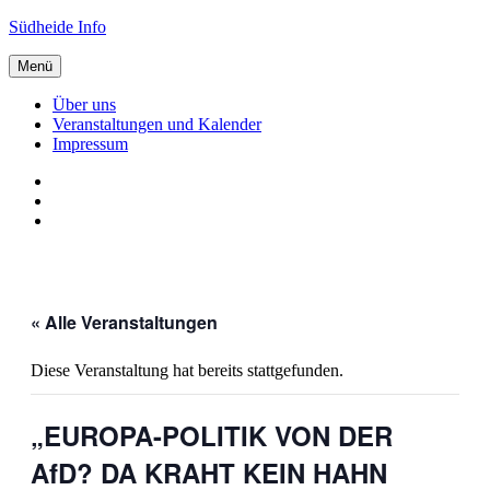
Zum
Südheide Info
Inhalt
springen
Menü
Über uns
Veranstaltungen und Kalender
Impressum
Über
uns
Veranstaltungen
und
Impressum
Kalender
« Alle Veranstaltungen
Diese Veranstaltung hat bereits stattgefunden.
„EUROPA-POLITIK VON DER
AfD? DA KRAHT KEIN HAHN