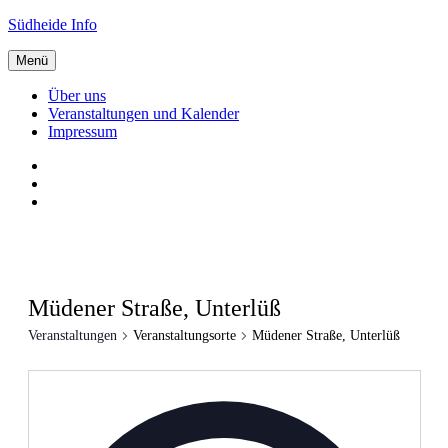
Zum
Südheide Info
Inhalt
springen
Menü
Über uns
Veranstaltungen und Kalender
Impressum
Über
uns
Veranstaltungen
und
Impressum
Kalender
Müdener Straße, Unterlüß
Veranstaltungen
Veranstaltungsorte
Müdener Straße, Unterlüß