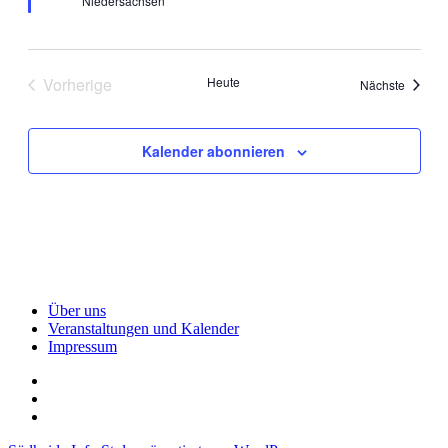
Niedersachsen
Vorherige
Heute
Veranst
Nächste
Veranstaltungen
Kalender abonnieren
Über uns
Veranstaltungen und Kalender
Impressum
Über
uns
Veranstaltungen
und
Impressum
Kalender