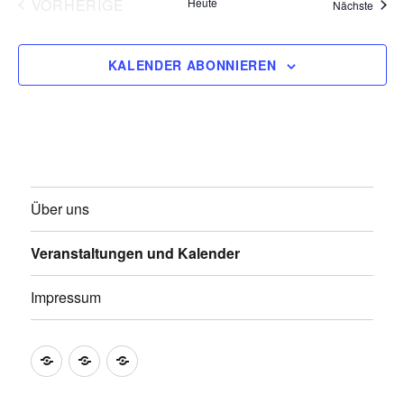
VORHERIGE
Heute
Veran
Nächste
e
VERANSTALTUNGEN
n
KALENDER ABONNIEREN
.
Über uns
Veranstaltungen und Kalender
Impressum
Über
Veranstaltungen
Impressum
uns
und