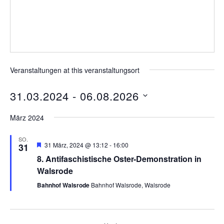
Veranstaltungen at this veranstaltungsort
31.03.2024
 - 
06.08.2026
D
März 2024
a
t
SO.
E
31 März, 2024 @ 13:12
-
16:00
31
u
m
8. Antifaschistische Oster-Demonstration in
p
m
f
Walsrode
o
w
h
Bahnhof Walsrode
Bahnhof Walsrode, Walsrode
l
ä
e
h
n
l