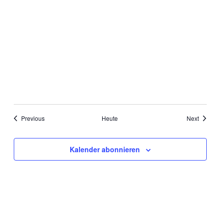
Veranstaltungen
Veranst
Previous
Heute
Next
Kalender abonnieren