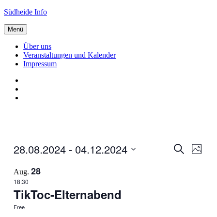
Zum
Südheide Info
Inhalt
springen
Menü
Über uns
Veranstaltungen und Kalender
Impressum
Über
uns
Veranstaltungen
und
Impressum
Kalender
28.08.2024
 - 
04.12.2024
Veranstal
Veran
Suche
Photo
Ansic
Suche
Select
Navig
28
date.
Aug.
und
18:30
Ansichten
TikToc-Elternabend
Navigati
Free