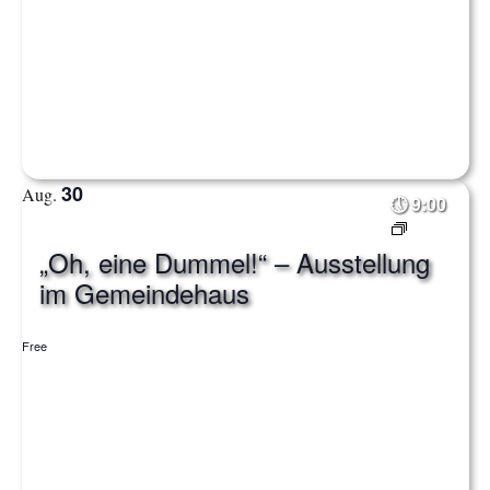
n
u
-
c
N
h
a
e
v
i
u
30
Aug.
9:00
g
n
a
„Oh, eine Dummel!“ – Ausstellung
d
t
im Gemeindehaus
i
A
Free
o
n
n
s
i