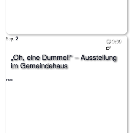
c
h
t
2
Sep.
9:00
e
„Oh, eine Dummel!“ – Ausstellung
n
im Gemeindehaus
,
N
Free
a
v
i
g