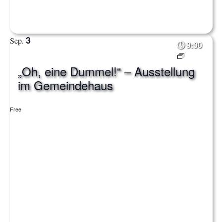
a
t
3
Sep.
9:00
i
„Oh, eine Dummel!“ – Ausstellung
o
im Gemeindehaus
n
Free