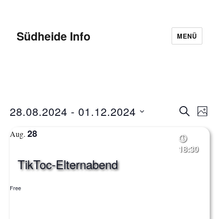
Südheide Info
MENÜ
28.08.2024
 - 
01.12.2024
V
S
V
P
U
S
H
e
C
e
28
Aug.
O
e
H
r
T
18:30
E
r
l
O
a
TikToc-Elternabend
e
a
n
c
s
Free
n
t
t
d
s