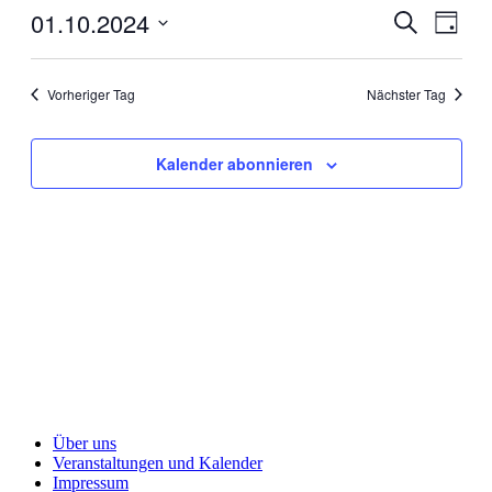
01.10.2024
Veranstal
Veran
Suche
Tag
Ansic
Suche
Datum
Navig
wählen.
und
Vorheriger Tag
Nächster Tag
Ansichten
Navigati
Kalender abonnieren
Über uns
Veranstaltungen und Kalender
Impressum