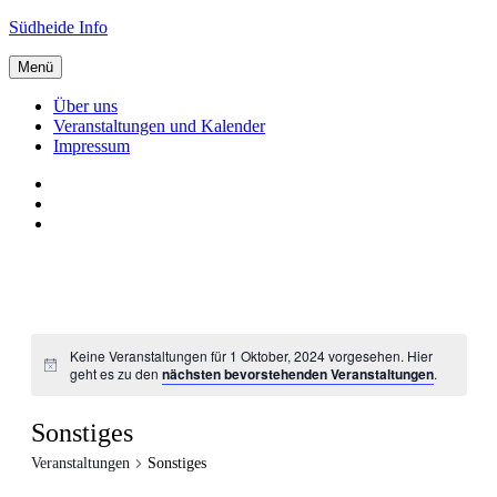
Zum
Südheide Info
Inhalt
springen
Menü
Über uns
Veranstaltungen und Kalender
Impressum
Über
uns
Veranstaltungen
und
Impressum
Kalender
Keine Veranstaltungen für 1 Oktober, 2024 vorgesehen. Hier
geht es zu den
nächsten bevorstehenden Veranstaltungen
.
Sonstiges
Veranstaltungen
Sonstiges