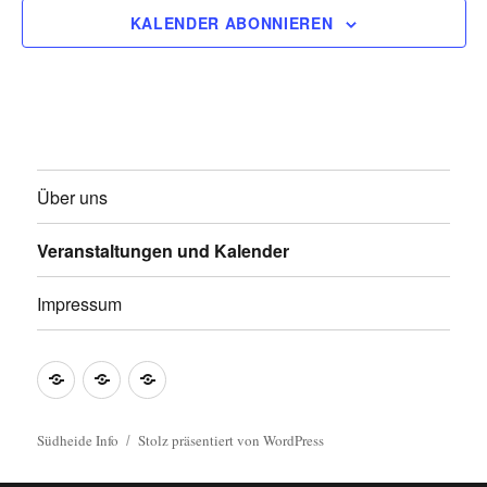
s
KALENDER ABONNIEREN
i
c
h
Über uns
t
e
Veranstaltungen und Kalender
n
Impressum
,
Über
Veranstaltungen
Impressum
N
uns
und
a
Kalender
Südheide Info
Stolz präsentiert von WordPress
v