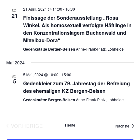
n
t
21 April, 2024 @ 14:30
-
16:30
SO.
S
21
e
Finissage der Sonderausstellung „Rosa
Winkel. Als homosexuell verfolgte Häftlinge in
n
u
den Konzentrationslagern Buchenwald und
-
c
Mittelbau-Dora“
N
Gedenkstätte Bergen-Belsen
Anne-Frank-Platz, Lohheide
h
a
Mai 2024
e
v
5 Mai, 2024 @ 10:00
-
15:00
i
SO.
u
5
Gedenkfeier zum 79. Jahrestag der Befreiung
g
des ehemaligen KZ Bergen-Belsen
n
a
Gedenkstätte Bergen-Belsen
Anne-Frank-Platz, Lohheide
d
t
i
A
o
VORHERIGE
Heute
Veran
Nächste
n
VERANSTALTUNGEN
n