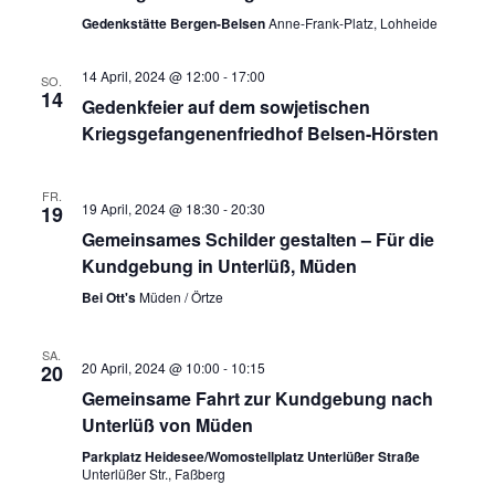
s
Gedenkstätte Bergen-Belsen
Anne-Frank-Platz, Lohheide
n
w
t
ä
s
14 April, 2024 @ 12:00
-
17:00
SO.
a
h
14
Gedenkfeier auf dem sowjetischen
t
l
l
Kriegsgefangenenfriedhof Belsen-Hörsten
e
t
a
n
u
FR.
19 April, 2024 @ 18:30
-
20:30
19
l
.
n
Gemeinsames Schilder gestalten – Für die
t
Kundgebung in Unterlüß, Müden
g
Bei Ott's
Müden / Örtze
A
u
n
n
SA.
20 April, 2024 @ 10:00
-
10:15
20
s
Gemeinsame Fahrt zur Kundgebung nach
g
i
Unterlüß von Müden
c
e
Parkplatz Heidesee/Womostellplatz Unterlüßer Straße
Unterlüßer Str., Faßberg
h