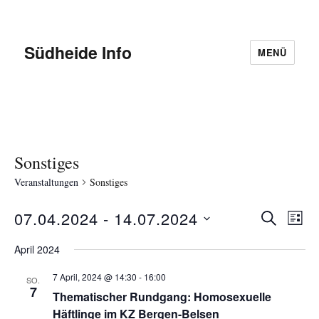
Südheide Info
MENÜ
Sonstiges
Veranstaltungen
Sonstiges
07.04.2024
 - 
14.07.2024
V
S
V
L
U
D
I
e
C
e
April 2024
S
a
H
r
T
E
7 April, 2024 @ 14:30
-
16:00
r
t
SO.
E
a
7
Thematischer Rundgang: Homosexuelle
u
a
n
Häftlinge im KZ Bergen-Belsen
m