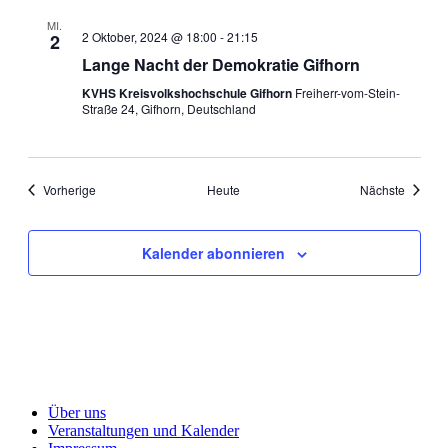
Ansichten
MI.
2 Oktober, 2024 @ 18:00
-
21:15
2
Navigati
Lange Nacht der Demokratie Gifhorn
KVHS Kreisvolkshochschule Gifhorn
Freiherr-vom-Stein-
Straße 24, Gifhorn, Deutschland
Veranstaltungen
Veranst
Vorherige
Heute
Nächste
Kalender abonnieren
Über uns
Veranstaltungen und Kalender