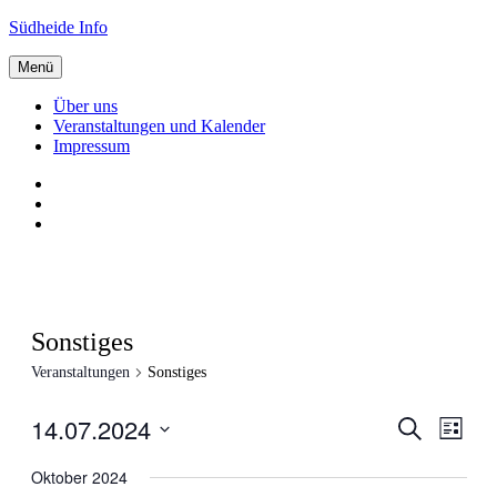
Zum
Südheide Info
Inhalt
springen
Menü
Über uns
Veranstaltungen und Kalender
Impressum
Über
uns
Veranstaltungen
und
Impressum
Kalender
Sonstiges
Veranstaltungen
Sonstiges
14.07.2024
Veranstal
Veran
Suche
Liste
Ansic
Suche
Datum
Navig
wählen.
Oktober 2024
und