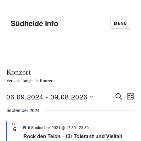
Südheide Info
MENÜ
Konzert
Veranstaltungen
Konzert
06.09.2024
 - 
09.08.2026
V
S
V
L
U
D
I
e
C
e
September 2024
S
a
H
r
T
E
r
t
FR.
E
a
E
6 September, 2024 @ 17:30
-
23:30
6
u
m
Rock den Teich – für Toleranz und Vielfalt
a
n
p
m