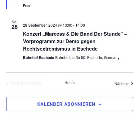
f
s
Free
o
n
w
h
t
l
ä
s
e
SA.
a
28 September, 2024 @ 13:00
-
14:00
h
28
n
Konzert „Marcess & Die Band Der Stunde“ –
t
l
l
Vorprogramm zur Demo gegen
e
t
a
Rechtsextremismus in Eschede
n
u
Bahnhof Eschede
Bahnhofstraße 50, Eschede, Germany
l
.
n
t
g
VORHERIGE
Heute
Veran
Nächste
A
u
VERANSTALTUNGEN
n
n
KALENDER ABONNIEREN
s
g
i
c
e
h